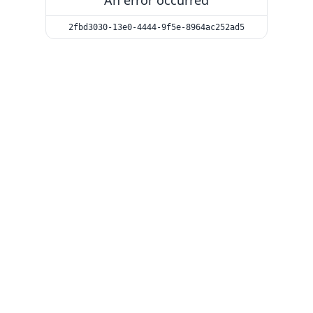
An error occurred
2fbd3030-13e0-4444-9f5e-8964ac252ad5